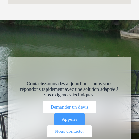
V
Contactez-nous dès aujourd’hui : nous vous
répondons rapidement avec une solution adaptée à
vos exigences techniques.
Demander un devis
Appeler
Nous contacter