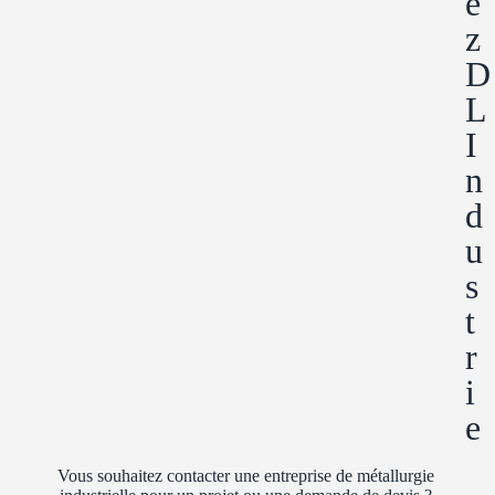
e
z
D
L
I
n
d
u
s
t
r
i
e
Vous souhaitez contacter une entreprise de métallurgie