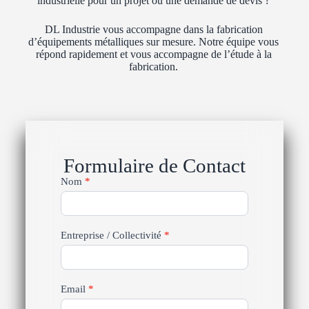
industrielle pour un projet ou une demande de devis ?
DL Industrie vous accompagne dans la fabrication
d’équipements métalliques sur mesure. Notre équipe vous
répond rapidement et vous accompagne de l’étude à la
fabrication.
Formulaire de Contact
formulaire
Nom
*
de
contact
Entreprise / Collectivité
*
Email
*